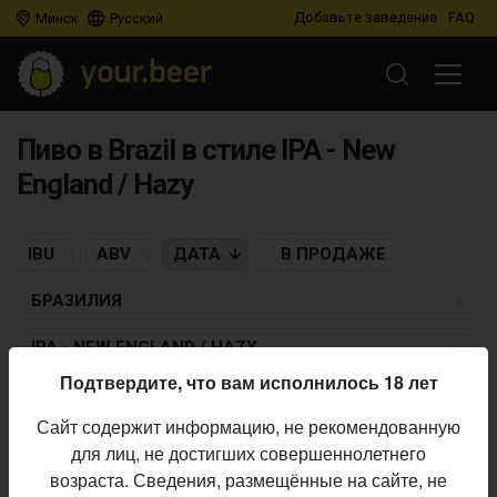
Добавьте заведение
FAQ
Минск
Русский
Пиво в Brazil в стиле IPA - New
England / Hazy
IBU
ABV
ДАТА
В ПРОДАЖЕ
БРАЗИЛИЯ
IPA - NEW ENGLAND / HAZY
Подтвердите, что вам исполнилось 18 лет
CERVEJARIA CAPAPRETA
Сайт содержит информацию, не рекомендованную
Euphoria Juice Northeast IPA
для лиц, не достигших совершеннолетнего
IPA - New England / Hazy
• 6,8% ABV • 60 IBU •
07.09.2017
возраста. Сведения, размещённые на сайте, не