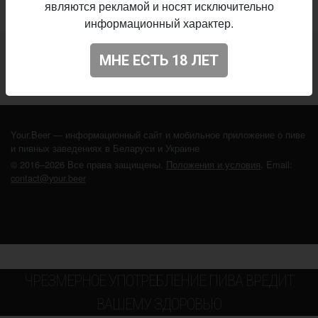
являются рекламой и носят исключительно
информационный характер.
Не нашли ваш бар или магазин в каталоге?
МНЕ ЕСТЬ 18 ЛЕТ
ДОБАВЬТЕ ЗАВЕДЕНИЕ
Your.Beer — информационный сайт и мобильное приложение о пиве
и пивных заведениях в Беларуси и Украине
© 2016–2026 Все права защищены.
Положения и условия
. Email:
contact@your.beer
ЧРЕЗМЕРНОЕ УПОТРЕБЛЕНИЕ ПИВА ВРЕДИТ
ВАШЕМУ ЗДОРОВЬЮ