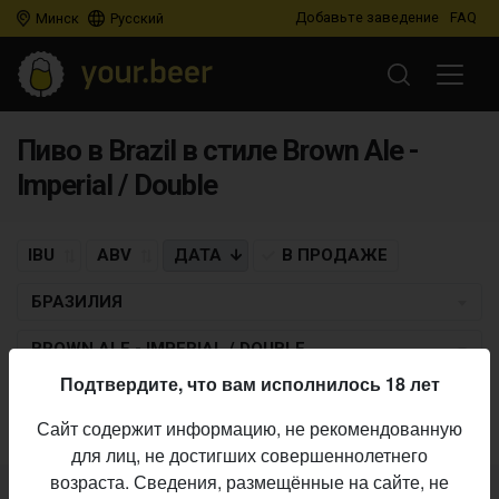
Добавьте заведение
FAQ
Минск
Русский
Пиво в Brazil в стиле Brown Ale -
Imperial / Double
IBU
ABV
ДАТА
В ПРОДАЖЕ
БРАЗИЛИЯ
BROWN ALE - IMPERIAL / DOUBLE
Подтвердите, что вам исполнилось 18 лет
Пиво по заданным критериям не найдено
Сайт содержит информацию, не рекомендованную
для лиц, не достигших совершеннолетнего
возраста. Сведения, размещённые на сайте, не
Не нашли ваш бар или магазин в каталоге?