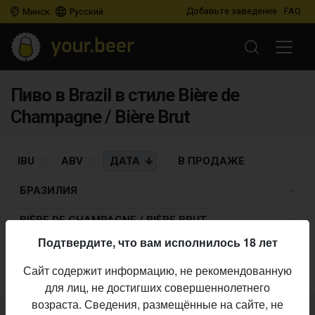
Добавьте заведение
FAQ
Минск
Русский
Пиво в Brazil в стиле Bière de
Champagne / Bière Brut
IBU
ABV
ДАТА
В ПРОДАЖЕ
БРАЗИЛИЯ
BIÈRE DE CHAMPAGNE / BIÈRE BRUT
Подтвердите, что вам исполнилось 18 лет
Пиво по заданным критериям не найдено
Сайт содержит информацию, не рекомендованную
для лиц, не достигших совершеннолетнего
возраста. Сведения, размещённые на сайте, не
Не нашли ваш бар или магазин в каталоге?