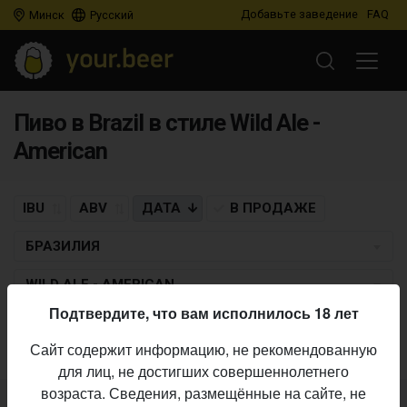
Добавьте заведение
FAQ
Минск
Русский
Пиво в Brazil в стиле Wild Ale -
American
IBU
ABV
ДАТА
В ПРОДАЖЕ
БРАЗИЛИЯ
WILD ALE - AMERICAN
Подтвердите, что вам исполнилось 18 лет
Пиво по заданным критериям не найдено
Сайт содержит информацию, не рекомендованную
для лиц, не достигших совершеннолетнего
возраста. Сведения, размещённые на сайте, не
Не нашли ваш бар или магазин в каталоге?