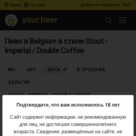
Добавьте заведение
FAQ
Минск
Русский
Пиво в Belgium в стиле Stout -
Imperial / Double Coffee
IBU
ABV
ДАТА
В ПРОДАЖЕ
БЕЛЬГИЯ
STOUT - IMPERIAL / DOUBLE COFFEE
Подтвердите, что вам исполнилось 18 лет
Пиво по заданным критериям не найдено
Сайт содержит информацию, не рекомендованную
для лиц, не достигших совершеннолетнего
возраста. Сведения, размещённые на сайте, не
Не нашли ваш бар или магазин в каталоге?