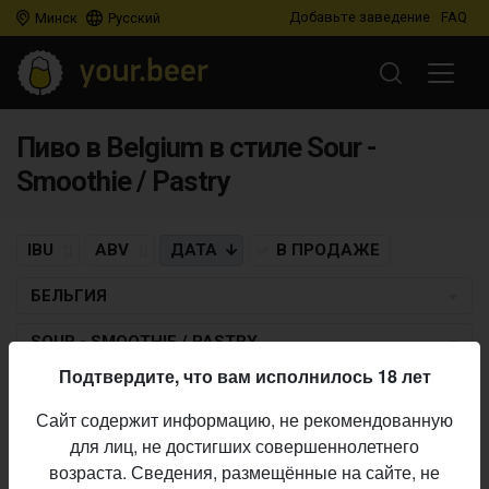
Добавьте заведение
FAQ
Минск
Русский
Пиво в Belgium в стиле Sour -
Smoothie / Pastry
IBU
ABV
ДАТА
В ПРОДАЖЕ
БЕЛЬГИЯ
SOUR - SMOOTHIE / PASTRY
Подтвердите, что вам исполнилось 18 лет
NORM BREWING
Сайт содержит информацию, не рекомендованную
Physis
для лиц, не достигших совершеннолетнего
Sour - Smoothie / Pastry
• 5,0% ABV •
30.08.2025
возраста. Сведения, размещённые на сайте, не