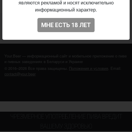
являются рекламой и носят исключительно
информационный характер.
Не нашли ваш бар или магазин в каталоге?
МНЕ ЕСТЬ 18 ЛЕТ
ДОБАВЬТЕ ЗАВЕДЕНИЕ
Your.Beer — информационный сайт и мобильное приложение о пиве
и пивных заведениях в Беларуси и Украине
© 2016–2026 Все права защищены.
Положения и условия
. Email:
contact@your.beer
ЧРЕЗМЕРНОЕ УПОТРЕБЛЕНИЕ ПИВА ВРЕДИТ
ВАШЕМУ ЗДОРОВЬЮ