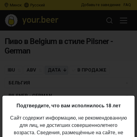
Добавьте заведение
FAQ
Минск
Русский
Пиво в Belgium в стиле Pilsner -
German
IBU
ABV
ДАТА
В ПРОДАЖЕ
БЕЛЬГИЯ
PILSNER - GERMAN
Подтвердите, что вам исполнилось 18 лет
BROUWERIJ CORNELISSEN
Сайт содержит информацию, не рекомендованную
Cornelissen Luxury Lager
для лиц, не достигших совершеннолетнего
Pilsner - German
• 5,5% ABV • 20 IBU •
13.07.2017
возраста. Сведения, размещённые на сайте, не