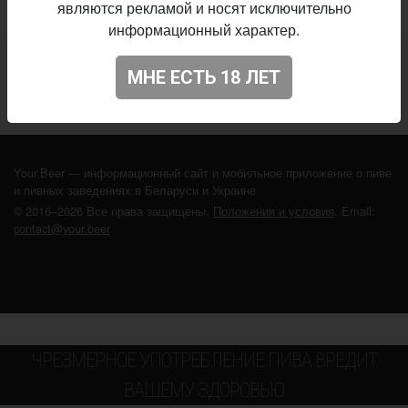
являются рекламой и носят исключительно
информационный характер.
Не нашли ваш бар или магазин в каталоге?
МНЕ ЕСТЬ 18 ЛЕТ
ДОБАВЬТЕ ЗАВЕДЕНИЕ
Your.Beer — информационный сайт и мобильное приложение о пиве
и пивных заведениях в Беларуси и Украине
© 2016–2026 Все права защищены.
Положения и условия
. Email:
contact@your.beer
ЧРЕЗМЕРНОЕ УПОТРЕБЛЕНИЕ ПИВА ВРЕДИТ
ВАШЕМУ ЗДОРОВЬЮ