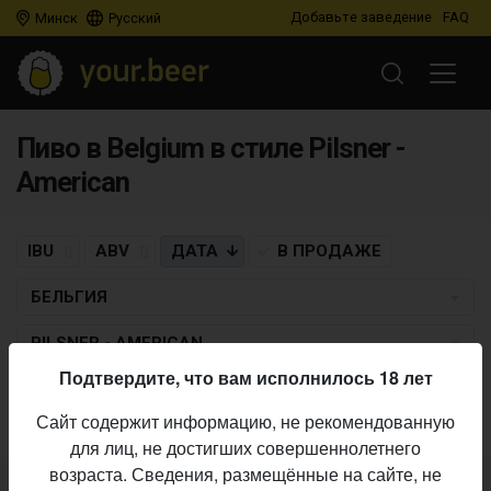
Добавьте заведение
FAQ
Минск
Русский
Пиво в Belgium в стиле Pilsner -
American
IBU
ABV
ДАТА
В ПРОДАЖЕ
БЕЛЬГИЯ
PILSNER - AMERICAN
Подтвердите, что вам исполнилось 18 лет
Пиво по заданным критериям не найдено
Сайт содержит информацию, не рекомендованную
для лиц, не достигших совершеннолетнего
возраста. Сведения, размещённые на сайте, не
Не нашли ваш бар или магазин в каталоге?