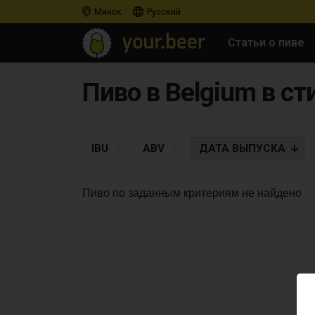
Минск
Русский
Статьи о пиве
Пиво в Belgium в сти
IBU
ABV
ДАТА
ВЫПУСКА
Пиво по заданным критериям не найдено