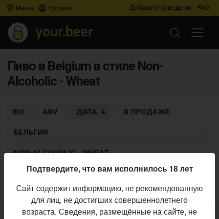
Добавьте заведение
FAQ
Минск
Русский
Пиво в Belgium в стиле Non-
Alcoholic - Wheat
IBU
ABV
ДАТА
В ПРОДАЖЕ
БЕЛЬГИЯ
NON-ALCOHOLIC - WHEAT
Подтвердите, что вам исполнилось 18 лет
Пиво по заданным критериям не найдено
Сайт содержит информацию, не рекомендованную
для лиц, не достигших совершеннолетнего
возраста. Сведения, размещённые на сайте, не
Не нашли ваш бар или магазин в каталоге?