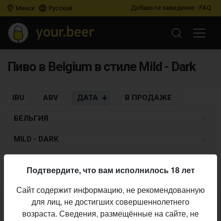
Добавьте заведение
FAQ
Минск
Русский
Пиво в Belgium в стиле Mild - Dark
IBU
ABV
ДАТА
В ПРОДАЖЕ
БЕЛЬГИЯ
MILD - DARK
Пиво по заданным критериям не найдено
Подтвердите, что вам исполнилось 18 лет
Сайт содержит информацию, не рекомендованную
для лиц, не достигших совершеннолетнего
Не нашли ваш бар или магазин в каталоге?
возраста. Сведения, размещённые на сайте, не