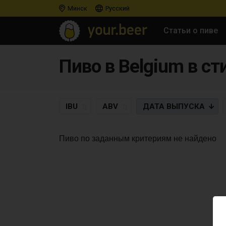
Минск
Русский
Статьи о пиве
Пиво в Belgium в сти
IBU
ABV
ДАТА
ВЫПУСКА
Пиво по заданным критериям не найдено