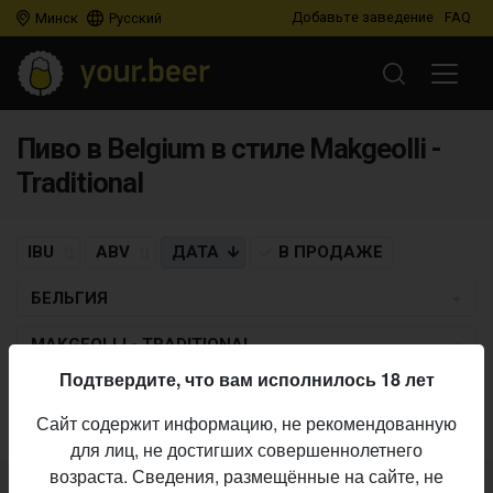
Добавьте заведение
FAQ
Минск
Русский
Пиво в Belgium в стиле Makgeolli -
Traditional
IBU
ABV
ДАТА
В ПРОДАЖЕ
БЕЛЬГИЯ
MAKGEOLLI - TRADITIONAL
Подтвердите, что вам исполнилось 18 лет
Пиво по заданным критериям не найдено
Сайт содержит информацию, не рекомендованную
для лиц, не достигших совершеннолетнего
возраста. Сведения, размещённые на сайте, не
Не нашли ваш бар или магазин в каталоге?