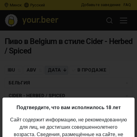
Добавьте заведение
FAQ
Минск
Русский
Пиво в Belgium в стиле Cider - Herbed
/ Spiced
IBU
ABV
ДАТА
В ПРОДАЖЕ
БЕЛЬГИЯ
CIDER - HERBED / SPICED
Подтвердите, что вам исполнилось 18 лет
ANTIDOOT - WILDE FERMENTEN
Сайт содержит информацию, не рекомендованную
Autonomia (2023/2024)
для лиц, не достигших совершеннолетнего
Cider - Herbed / Spiced
• 6,8% ABV •
28.11.2024
возраста. Сведения, размещённые на сайте, не