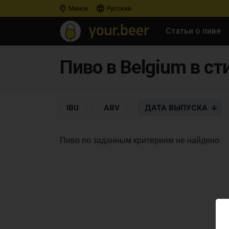
Минск
Русский
Статьи о пиве
Пиво в Belgium в ст
IBU
ABV
ДАТА
ВЫПУСКА
Пиво по заданным критериям не найдено