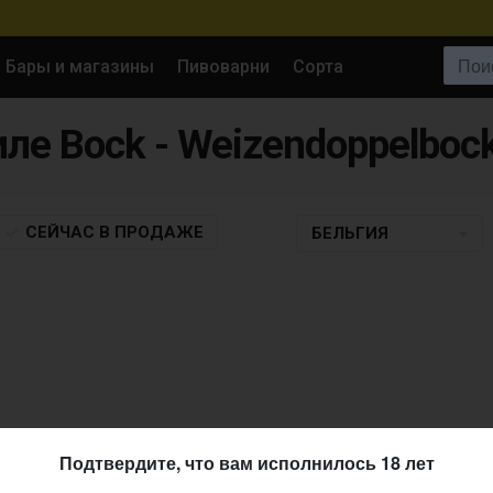
Поиск:
Бары и магазины
Пивоварни
Сорта
иле Bock - Weizendoppelboc
СЕЙЧАС
В ПРОДАЖЕ
БЕЛЬГИЯ
Подтвердите, что вам исполнилось 18 лет