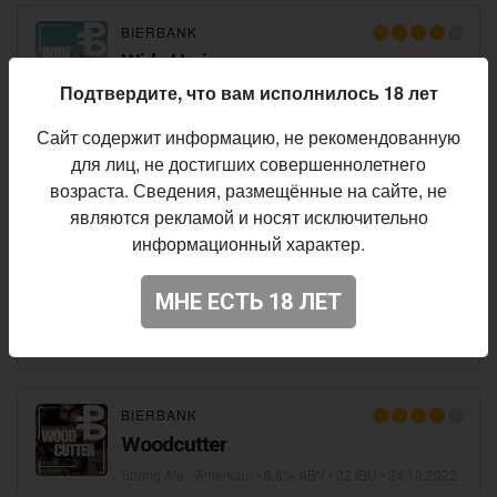
BIERBANK
Wide Horison
Подтвердите, что вам исполнилось 18 лет
Strong Ale - Other
• 6,8% ABV • 20 IBU •
22.02.2023
Сайт содержит информацию, не рекомендованную
БІІРЛАНДЗІЯ
для лиц, не достигших совершеннолетнего
Tanami
возраста. Сведения, размещённые на сайте, не
являются рекламой и носят исключительно
Strong Ale - Other
• 6,8% ABV • 35 IBU •
07.02.2023
информационный характер.
13 LITAR
МНЕ ЕСТЬ 18 ЛЕТ
Dimensity
Strong Ale - Other
• 6,8% ABV • 35 IBU •
22.12.2022
BIERBANK
Woodcutter
Strong Ale - American
• 6,8% ABV • 22 IBU •
24.10.2022