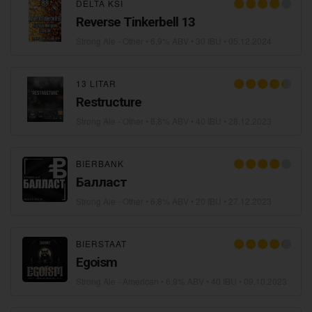
DELTA KSI
Reverse Tinkerbell 13
Strong Ale - Other
• 6,9% ABV • 30 IBU •
05.12.2024
13 LITAR
Restructure
Strong Ale - Other
• 6,8% ABV • 40 IBU •
28.12.2023
BIERBANK
Балласт
Strong Ale - Other
• 6,8% ABV • 20 IBU •
27.12.2023
BIERSTAAT
Еgoism
Strong Ale - American
• 6,9% ABV • 40 IBU •
09.10.2023