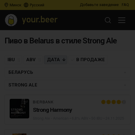
Добавьте заведение
FAQ
Минск
Русский
Пиво в Belarus в стиле Strong Ale
IBU
ABV
ДАТА
В ПРОДАЖЕ
БЕЛАРУСЬ
STRONG ALE
BIERBANK
Strong Harmony
Strong Ale - American
• 6,8% ABV • 50 IBU •
24.11.2025