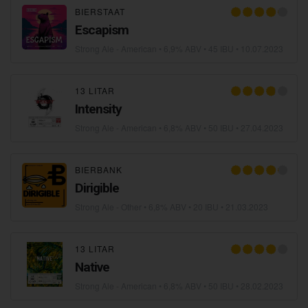
BIERSTAAT
Escapism
Strong Ale - American
• 6,9% ABV • 45 IBU •
10.07.2023
13 LITAR
Intensity
Strong Ale - American
• 6,8% ABV • 50 IBU •
27.04.2023
BIERBANK
Dirigible
Strong Ale - Other
• 6,8% ABV • 20 IBU •
21.03.2023
13 LITAR
Native
Strong Ale - American
• 6,8% ABV • 50 IBU •
28.02.2023