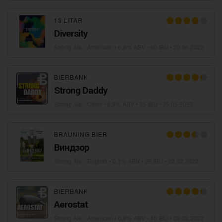
13 LITAR
Diversity
Strong Ale - American
• 6,8% ABV • 60 IBU •
20.06.2022
BIERBANK
Strong Daddy
Strong Ale - Other
• 6,8% ABV • 35 IBU •
25.05.2022
BRAUNING BIER
Виндзор
Strong Ale - English
• 6,3% ABV • 28 IBU •
22.02.2022
BIERBANK
Aerostat
Strong Ale - American
• 6,9% ABV • 40 IBU •
08.02.2022