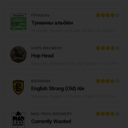
ПРАМЕНЬ
Туманны альбіён
Strong Ale - English
• 6,2% ABV • 22 IBU •
22.02.2021
HOPS BREWERY
Hop Head
Strong Ale - American
• 6,8% ABV • 30 IBU •
14.11.2019
BIERBANK
English Strong (Old) Ale
Strong Ale - English
• 6,0% ABV • 25 IBU •
15.11.2018
MAD FROG BREWERY
Currently Wasted