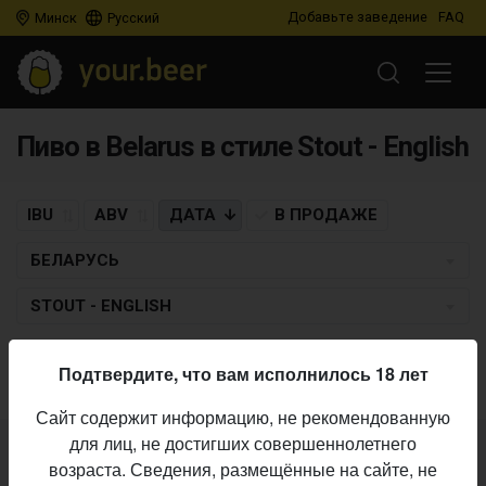
Добавьте заведение
FAQ
Минск
Русский
Пиво в Belarus в стиле Stout - English
IBU
ABV
ДАТА
В ПРОДАЖЕ
БЕЛАРУСЬ
STOUT - ENGLISH
Пиво по заданным критериям не найдено
Подтвердите, что вам исполнилось 18 лет
Сайт содержит информацию, не рекомендованную
для лиц, не достигших совершеннолетнего
Не нашли ваш бар или магазин в каталоге?
возраста. Сведения, размещённые на сайте, не