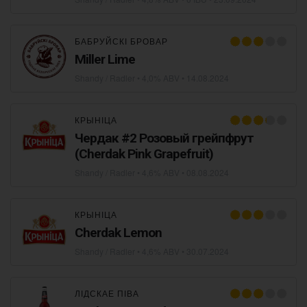
БАБРУЙСКІ БРОВАР
Miller Lime
Shandy / Radler
• 4,0% ABV •
14.08.2024
КРЫНІЦА
Чердак #2 Розовый грейпфрут
(Cherdak Pink Grapefruit)
Shandy / Radler
• 4,6% ABV •
08.08.2024
КРЫНІЦА
Cherdak Lemon
Shandy / Radler
• 4,6% ABV •
30.07.2024
ЛІДСКАЕ ПІВА