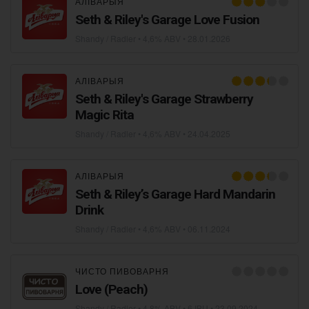
АЛІВАРЫЯ
Seth & Riley's Garage Love Fusion
Shandy / Radler
• 4,6% ABV •
28.01.2026
АЛІВАРЫЯ
Seth & Riley's Garage Strawberry
Magic Rita
Shandy / Radler
• 4,6% ABV •
24.04.2025
АЛІВАРЫЯ
Seth & Riley’s Garage Hard Mandarin
Drink
Shandy / Radler
• 4,6% ABV •
06.11.2024
ЧИСТО ПИВОВАРНЯ
Love (Peach)
Shandy / Radler
• 4,8% ABV • 6 IBU •
23.09.2024