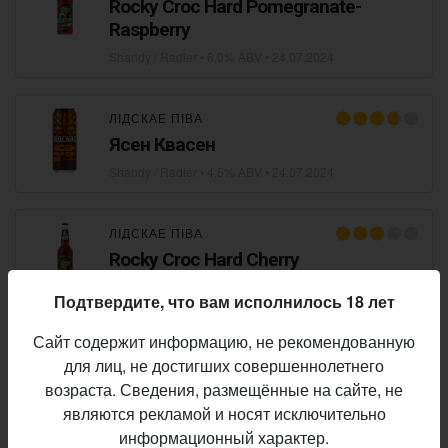
Rocky Croc Hard Pomegranate-
Raspberry
Shandy / Radler
• 6,0% ABV •
24.07.2024
ЛІДСКАЕ ПІВА
Ясен Квасен
Shandy / Radler
• 4,6% ABV •
24.07.2024
ЛІДСКАЕ ПІВА
Rocky Croc Hard Cherry
Shandy / Radler
• 6,0% ABV •
24.07.2024
Подтвердите, что вам исполнилось 18 лет
Сайт содержит информацию, не рекомендованную
ЛІДСКАЕ ПІВА
для лиц, не достигших совершеннолетнего
Rocky Croc Mango
возраста. Сведения, размещённые на сайте, не
Shandy / Radler
• 4,6% ABV •
24.07.2024
являются рекламой и носят исключительно
информационный характер.