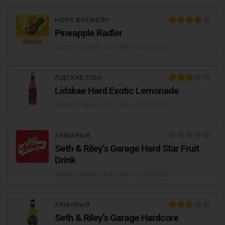
HOPS BREWERY
Pineapple Radler
Shandy / Radler
• 4,0% ABV •
04.05.2023
ЛІДСКАЕ ПІВА
Lidskae Hard Exotic Lemonade
Shandy / Radler
• 4,6% ABV •
04.07.2022
АЛІВАРЫЯ
Seth & Riley’s Garage Hard Star Fruit
Drink
Shandy / Radler
• 4,6% ABV •
13.05.2022
АЛІВАРЫЯ
Seth & Riley’s Garage Hardcore