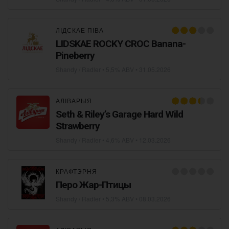
ЛІДСКАЕ ПІВА
LIDSKAE ROCKY CROC Banana-
Pineberry
Shandy / Radler
• 5,5% ABV •
31.05.2026
АЛІВАРЫЯ
Seth & Riley’s Garage Hard Wild
Strawberry
Shandy / Radler
• 4,6% ABV •
12.03.2026
КРАФТЭРНЯ
Перо Жар-Птицы
Shandy / Radler
• 5,3% ABV •
08.03.2026