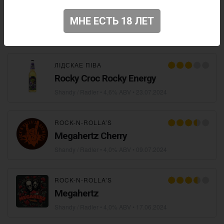
ЛІДСКАЕ ПІВА
МНЕ ЕСТЬ 18 ЛЕТ
Rocky Croc Lemon
Shandy / Radler
• 4,6% ABV •
24.07.2024
ЛІДСКАЕ ПІВА
Rocky Croc Rocky Energy
Shandy / Radler
• 4,6% ABV •
23.07.2024
ROCK-N-ROLLA’S
Megahertz Cherry
Shandy / Radler
• 4,0% ABV •
09.07.2024
ROCK-N-ROLLA’S
Megahertz
Shandy / Radler
• 4,0% ABV •
17.06.2024