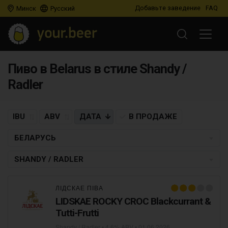
Добавьте заведение
FAQ
Минск
Русский
Пиво в Belarus в стиле Shandy /
Radler
IBU
ABV
ДАТА
В ПРОДАЖЕ
БЕЛАРУСЬ
SHANDY / RADLER
ЛІДСКАЕ ПІВА
LIDSKAE ROCKY CROC Blackcurrant &
Tutti-Frutti
Shandy / Radler
• 4,6% ABV •
01.06.2026