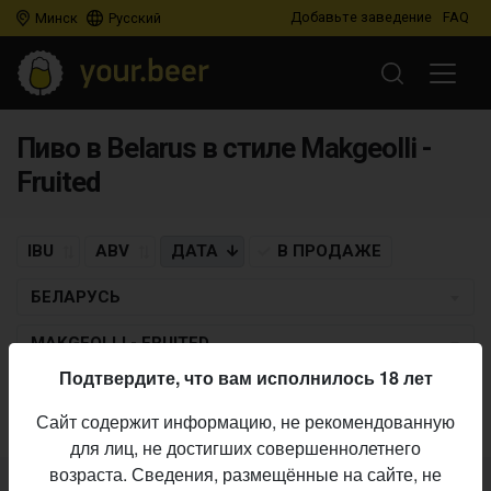
Добавьте заведение
FAQ
Минск
Русский
Пиво в Belarus в стиле Makgeolli -
Fruited
IBU
ABV
ДАТА
В ПРОДАЖЕ
БЕЛАРУСЬ
MAKGEOLLI - FRUITED
Подтвердите, что вам исполнилось 18 лет
Пиво по заданным критериям не найдено
Сайт содержит информацию, не рекомендованную
для лиц, не достигших совершеннолетнего
возраста. Сведения, размещённые на сайте, не
Не нашли ваш бар или магазин в каталоге?