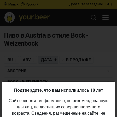
Добавьте заведение
FAQ
Минск
Русский
Пиво в Austria в стиле Bock -
Weizenbock
IBU
ABV
ДАТА
В ПРОДАЖЕ
АВСТРИЯ
BOCK - WEIZENBOCK
Подтвердите, что вам исполнилось 18 лет
Пиво по заданным критериям не найдено
Сайт содержит информацию, не рекомендованную
для лиц, не достигших совершеннолетнего
возраста. Сведения, размещённые на сайте, не
Не нашли ваш бар или магазин в каталоге?