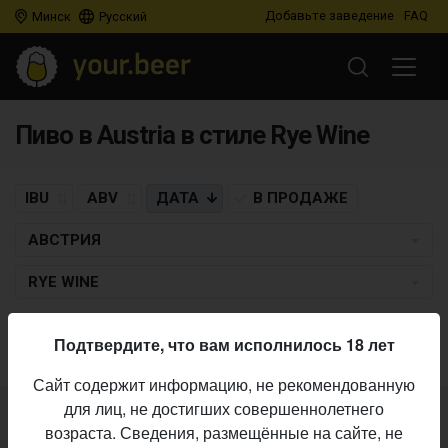
Добавьте заведение
FAQ
Минск
Русский
Пиво в Austria в стиле Rye Wine
IBU
ABV
ДАТА
В ПРОДАЖЕ
АВСТРИЯ
RYE WINE
Пиво по заданным критериям не найдено
Подтвердите, что вам исполнилось 18 лет
Сайт содержит информацию, не рекомендованную
для лиц, не достигших совершеннолетнего
Не нашли ваш бар или магазин в каталоге?
возраста. Сведения, размещённые на сайте, не