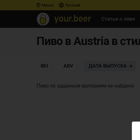
Минск
Русский
Статьи о пиве
IBU
ABV
ДАТА
ВЫПУСКА
Пиво по заданным критериям не найдено