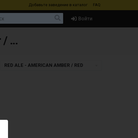
Добавьте заведение
в каталог
FAQ
Войти
Пиво в Austria в стиле Red Ale - American Amber / Red
RED ALE - AMERICAN AMBER / RED