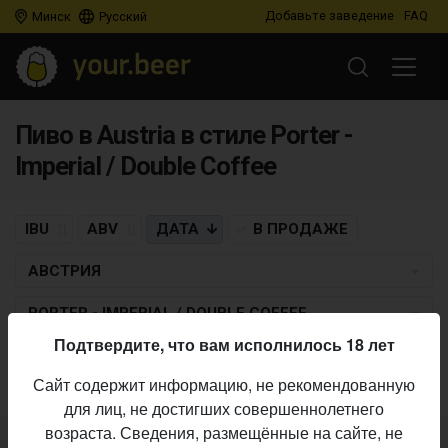
Добавьте заведение
FAQ
Минск
Русский
Пиво в Austria в стиле Porter -
Imperial / Double Coffee
IBU
ABV
ДАТА
В ПРОДАЖЕ
АВСТРИЯ
PORTER - IMPERIAL / DOUBLE COFFEE
Подтвердите, что вам исполнилось 18 лет
Пиво по заданным критериям не найдено
Сайт содержит информацию, не рекомендованную
для лиц, не достигших совершеннолетнего
возраста. Сведения, размещённые на сайте, не
Не нашли ваш бар или магазин в каталоге?