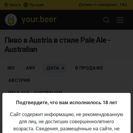
Добавьте заведение
FAQ
Минск
Русский
Пиво в Austria в стиле Pale Ale -
Australian
IBU
ABV
ДАТА
В ПРОДАЖЕ
АВСТРИЯ
PALE ALE - AUSTRALIAN
Подтвердите, что вам исполнилось 18 лет
Пиво по заданным критериям не найдено
Сайт содержит информацию, не рекомендованную
для лиц, не достигших совершеннолетнего
возраста. Сведения, размещённые на сайте, не
Не нашли ваш бар или магазин в каталоге?