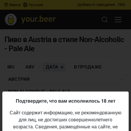
Добавьте заведение
FAQ
Минск
Русский
Пиво в Austria в стиле Non-Alcoholic
- Pale Ale
IBU
ABV
ДАТА
В ПРОДАЖЕ
АВСТРИЯ
NON-ALCOHOLIC - PALE ALE
Подтвердите, что вам исполнилось 18 лет
Пиво по заданным критериям не найдено
Сайт содержит информацию, не рекомендованную
для лиц, не достигших совершеннолетнего
возраста. Сведения, размещённые на сайте, не
Не нашли ваш бар или магазин в каталоге?