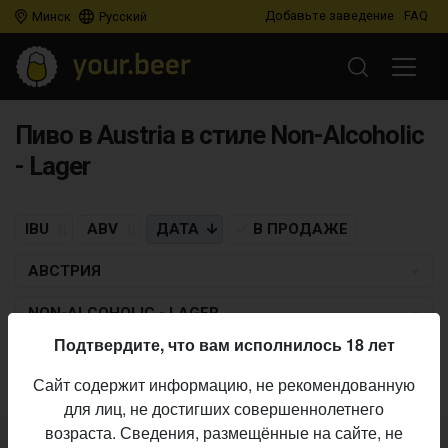
Добавьте заведение
FAQ
Минск
Русский
Пиво в Austria в стиле Non-Alcoholic
- Lager
IBU
ABV
ДАТА
В ПРОДАЖЕ
АВСТРИЯ
NON-ALCOHOLIC - LAGER
Подтвердите, что вам исполнилось 18 лет
Пиво по заданным критериям не найдено
Сайт содержит информацию, не рекомендованную
для лиц, не достигших совершеннолетнего
возраста. Сведения, размещённые на сайте, не
Не нашли ваш бар или магазин в каталоге?