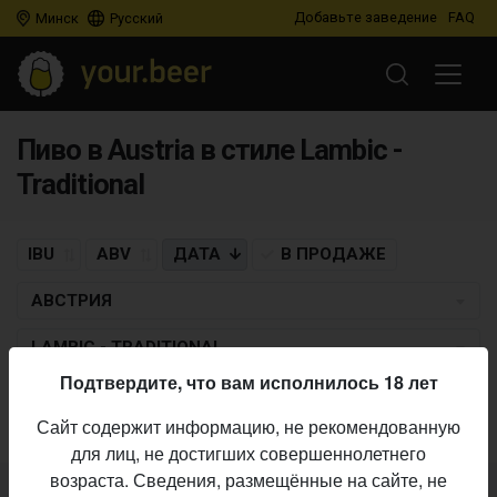
Добавьте заведение
FAQ
Минск
Русский
Пиво в Austria в стиле Lambic -
Traditional
IBU
ABV
ДАТА
В ПРОДАЖЕ
АВСТРИЯ
LAMBIC - TRADITIONAL
Подтвердите, что вам исполнилось 18 лет
Пиво по заданным критериям не найдено
Сайт содержит информацию, не рекомендованную
для лиц, не достигших совершеннолетнего
возраста. Сведения, размещённые на сайте, не
Не нашли ваш бар или магазин в каталоге?