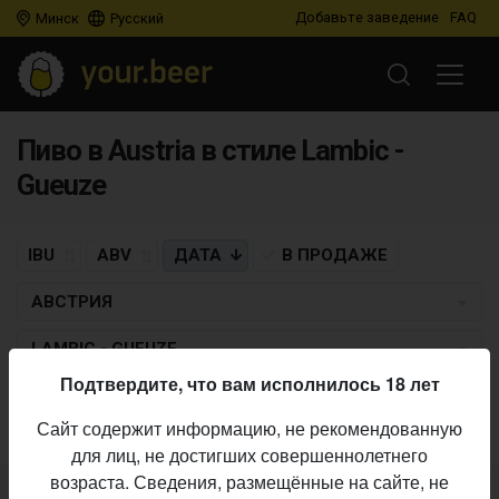
Добавьте заведение
FAQ
Минск
Русский
Пиво в Austria в стиле Lambic -
Gueuze
IBU
ABV
ДАТА
В ПРОДАЖЕ
АВСТРИЯ
LAMBIC - GUEUZE
Подтвердите, что вам исполнилось 18 лет
Пиво по заданным критериям не найдено
Сайт содержит информацию, не рекомендованную
для лиц, не достигших совершеннолетнего
возраста. Сведения, размещённые на сайте, не
Не нашли ваш бар или магазин в каталоге?