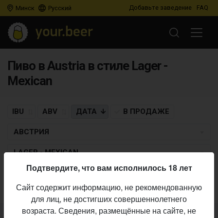
Добавьте заведение
FAQ
Минск
Русский
Пиво в Austria в стиле Lager -
Mexican
IBU
ABV
ДАТА
В ПРОДАЖЕ
АВСТРИЯ
LAGER - MEXICAN
Подтвердите, что вам исполнилось 18 лет
Пиво по заданным критериям не найдено
Сайт содержит информацию, не рекомендованную
для лиц, не достигших совершеннолетнего
возраста. Сведения, размещённые на сайте, не
Не нашли ваш бар или магазин в каталоге?