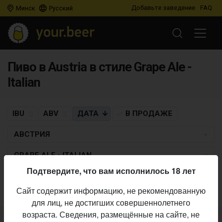
Добавьте заведение
FAQ
Минск
Русский
Пиво в Austria в стиле Grape Ale -
Italian
IBU
ABV
ДАТА
В ПРОДАЖЕ
АВСТРИЯ
GRAPE ALE - ITALIAN
Подтвердите, что вам исполнилось 18 лет
Пиво по заданным критериям не найдено
Сайт содержит информацию, не рекомендованную
для лиц, не достигших совершеннолетнего
возраста. Сведения, размещённые на сайте, не
Не нашли ваш бар или магазин в каталоге?