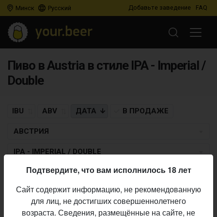
Добавьте заведение
FAQ
Минск
Русский
Пиво в Austria в стиле IPA - Imperial /
Double
IBU
ABV
ДАТА
В ПРОДАЖЕ
АВСТРИЯ
IPA - IMPERIAL / DOUBLE
Подтвердите, что вам исполнилось 18 лет
BIEROL
Сайт содержит информацию, не рекомендованную
Aleks
для лиц, не достигших совершеннолетнего
IPA - Imperial / Double
• 6,8% ABV •
23.07.2021
возраста. Сведения, размещённые на сайте, не