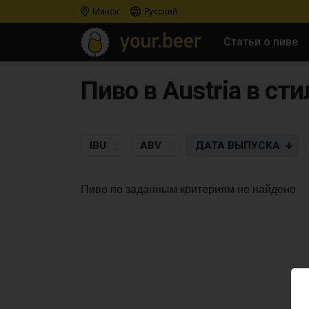
Минск
Русский
Статьи о пиве
Пиво в Austria в стил
IBU
ABV
ДАТА
ВЫПУСКА
Пиво по заданным критериям не найдено