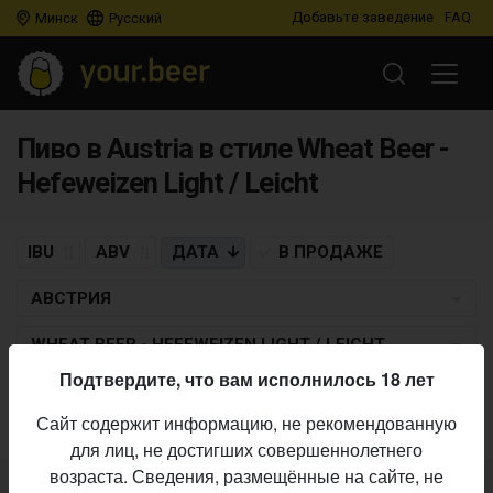
Добавьте заведение
FAQ
Минск
Русский
Пиво в Austria в стиле Wheat Beer -
Hefeweizen Light / Leicht
IBU
ABV
ДАТА
В ПРОДАЖЕ
АВСТРИЯ
WHEAT BEER - HEFEWEIZEN LIGHT / LEICHT
Подтвердите, что вам исполнилось 18 лет
Пиво по заданным критериям не найдено
Сайт содержит информацию, не рекомендованную
для лиц, не достигших совершеннолетнего
возраста. Сведения, размещённые на сайте, не
Не нашли ваш бар или магазин в каталоге?