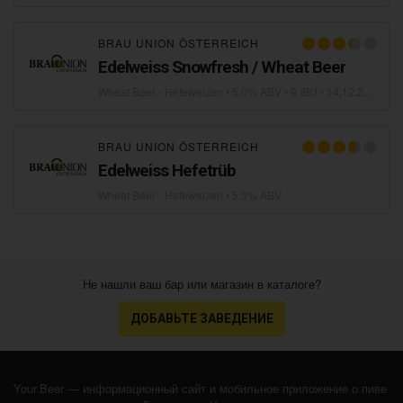
BRAU UNION ÖSTERREICH
Edelweiss Snowfresh / Wheat Beer
Wheat Beer - Hefeweizen
• 5,0% ABV • 9 IBU •
14.12.2010
BRAU UNION ÖSTERREICH
Edelweiss Hefetrüb
Wheat Beer - Hefeweizen
• 5,3% ABV
Не нашли ваш бар или магазин в каталоге?
ДОБАВЬТЕ ЗАВЕДЕНИЕ
Your.Beer — информационный сайт и мобильное приложение о пиве