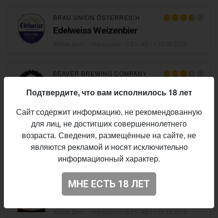
BRAU UNION ÖSTERREICH
Edelweiss Weizenbier
Wheat Beer - Hefeweizen
• 5,3% ABV •
13.08.2020
BEAVER BREWING COMPANY
Beaver Weisse
Подтвердите, что вам исполнилось 18 лет
Wheat Beer - Hefeweizen
• 6,0% ABV •
19.10.2018
Сайт содержит информацию, не рекомендованную
для лиц, не достигших совершеннолетнего
1516 BREWING COMPANY
возраста. Сведения, размещённые на сайте, не
1516 Weisse
являются рекламой и носят исключительно
Wheat Beer - Hefeweizen
• 5,0% ABV •
21.10.2012
информационный характер.
МНЕ ЕСТЬ 18 ЛЕТ
BRAUEREI GRIESKIRCHEN
Grieskirchner WEISSE / Jörger WEISSE
Wheat Beer - Hefeweizen
• 5,1% ABV •
18.12.2010