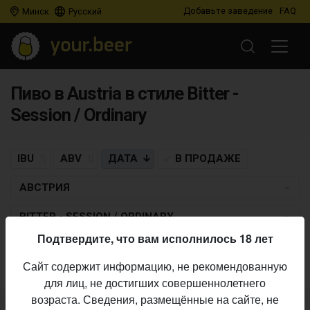
Добавьте заведение
FAQ
Минск
Русский
Пиво в Austria в стиле Bitter -
Session / Ordinary
IBU
ABV
ДАТА
В ПРОДАЖЕ
АВСТРИЯ
BITTER - SESSION / ORDINARY
Подтвердите, что вам исполнилось 18 лет
Пиво по заданным критериям не найдено
Сайт содержит информацию, не рекомендованную
для лиц, не достигших совершеннолетнего
возраста. Сведения, размещённые на сайте, не
Не нашли ваш бар или магазин в каталоге?