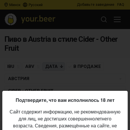
Добавьте заведение
FAQ
Минск
Русский
Пиво в Austria в стиле Cider - Other
Fruit
IBU
ABV
ДАТА
В ПРОДАЖЕ
АВСТРИЯ
CIDER - OTHER FRUIT
Подтвердите, что вам исполнилось 18 лет
Пиво по заданным критериям не найдено
Сайт содержит информацию, не рекомендованную
для лиц, не достигших совершеннолетнего
возраста. Сведения, размещённые на сайте, не
Не нашли ваш бар или магазин в каталоге?