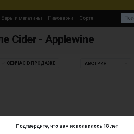
Поиск:
Бары и магазины
Пивоварни
Сорта
ле Cider - Applewine
СЕЙЧАС
В ПРОДАЖЕ
АВСТРИЯ
Подтвердите, что вам исполнилось 18 лет