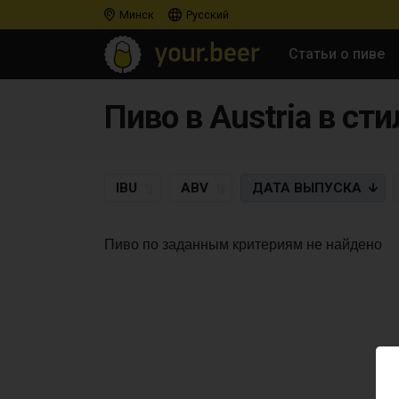
Минск
Русский
Статьи о пиве
Пиво в Austria в сти
IBU
ABV
ДАТА
ВЫПУСКА
Пиво по заданным критериям не найдено