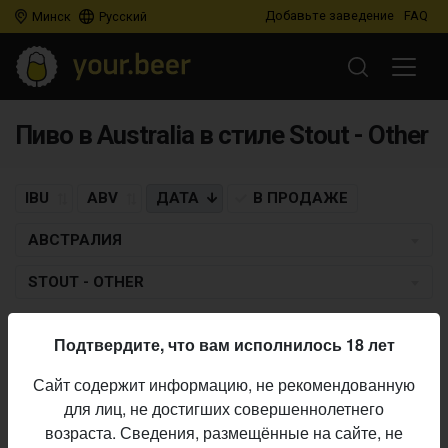
Добавьте заведение
FAQ
Минск
Русский
Пиво в Australia в стиле Stout - Other
IBU
ABV
ДАТА
В ПРОДАЖЕ
АВСТРАЛИЯ
STOUT - OTHER
DAINTON BREWERY
Подтвердите, что вам исполнилось 18 лет
Violent Crumble
Сайт содержит информацию, не рекомендованную
Stout - Other
• 6,8% ABV • 33 IBU •
04.06.2019
для лиц, не достигших совершеннолетнего
возраста. Сведения, размещённые на сайте, не