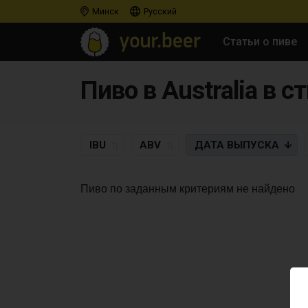
Минск
Русский
Статьи о пиве
Пиво в Australia в с
IBU
ABV
ДАТА
ВЫПУСКА
Пиво по заданным критериям не найдено