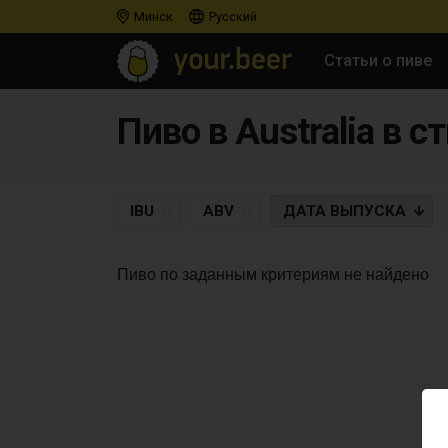
Минск
Русский
Статьи о пиве
Пиво в Australia в с
IBU
ABV
ДАТА
ВЫПУСКА
Пиво по заданным критериям не найдено