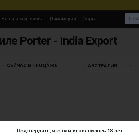
Поиск:
Бары и магазины
Пивоварни
Сорта
иле Porter - India Export
СЕЙЧАС
В ПРОДАЖЕ
АВСТРАЛИЯ
Подтвердите, что вам исполнилось 18 лет