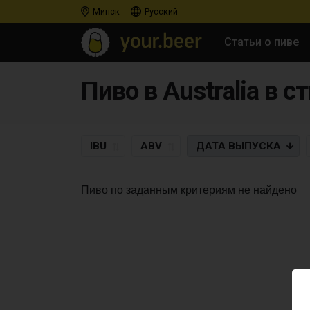
Минск
Русский
Статьи о пиве
Пиво в Australia в ст
IBU
ABV
ДАТА
ВЫПУСКА
Пиво по заданным критериям не найдено