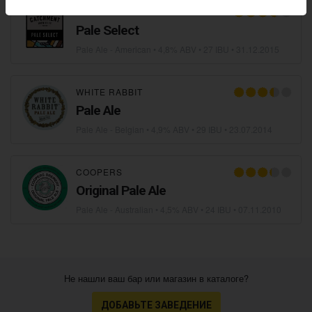
CATCHMENT BREWING CO.
Pale Select
Pale Ale - American
• 4,8% ABV • 27 IBU •
31.12.2015
WHITE RABBIT
Pale Ale
Pale Ale - Belgian
• 4,9% ABV • 29 IBU •
23.07.2014
COOPERS
Original Pale Ale
Pale Ale - Australian
• 4,5% ABV • 24 IBU •
07.11.2010
Не нашли ваш бар или магазин в каталоге?
ДОБАВЬТЕ ЗАВЕДЕНИЕ