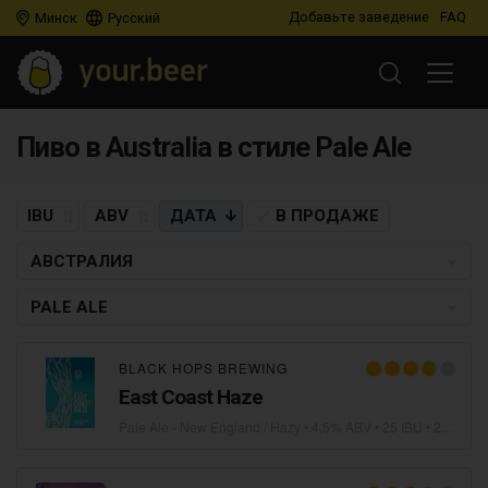
Добавьте заведение
FAQ
Минск
Русский
Пиво в Australia в стиле Pale Ale
IBU
ABV
ДАТА
В ПРОДАЖЕ
АВСТРАЛИЯ
PALE ALE
BLACK HOPS BREWING
East Coast Haze
Pale Ale - New England / Hazy
• 4,5% ABV • 25 IBU •
23.04.2021