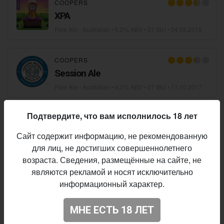
COOPERS
XPA
Pale Ale - Australian
• 5,2% ABV • 37 IBU •
04.05.2019
COOPERS
Session Ale
Pale Ale - Australian
• 4,2% ABV • 27 IBU •
11.10.2017
Подтвердите, что вам исполнилось 18 лет
BLACK HOPS BREWING
Pale Ale
Сайт содержит информацию, не рекомендованную
Pale Ale - Australian
• 4,8% ABV • 40 IBU •
27.03.2017
для лиц, не достигших совершеннолетнего
возраста. Сведения, размещённые на сайте, не
являются рекламой и носят исключительно
ROBIN HOOD BREWING CO.
информационный характер.
Pale Ale
Pale Ale - Australian
• 4,5% ABV •
22.12.2016
МНЕ ЕСТЬ 18 ЛЕТ