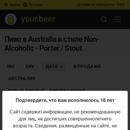
Добавьте заведение
FAQ
Минск
Русский
Пиво в Australia в стиле Non-
Alcoholic - Porter / Stout
IBU
ABV
ДАТА
В ПРОДАЖЕ
АВСТРАЛИЯ
NON-ALCOHOLIC - PORTER / STOUT
Подтвердите, что вам исполнилось 18 лет
Пиво по заданным критериям не найдено
Сайт содержит информацию, не рекомендованную
для лиц, не достигших совершеннолетнего
возраста. Сведения, размещённые на сайте, не
Не нашли ваш бар или магазин в каталоге?