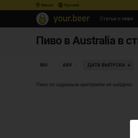
Минск
Русский
Статьи о пиве
Пиво в Australia в с
IBU
ABV
ДАТА
ВЫПУСКА
Пиво по заданным критериям не найдено