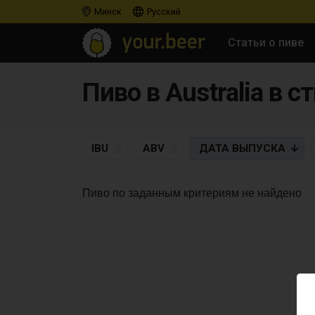
Минск
Русский
Статьи о пиве
Пиво в Australia в с
IBU
ABV
ДАТА
ВЫПУСКА
Пиво по заданным критериям не найдено