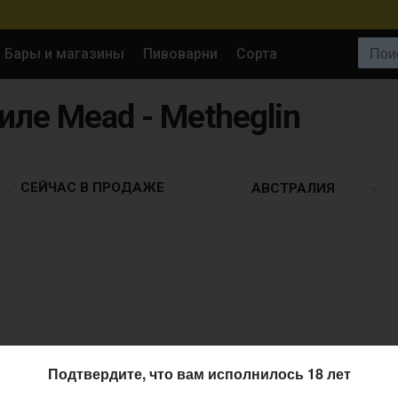
Поиск:
Бары и магазины
Пивоварни
Сорта
тиле Mead - Metheglin
СЕЙЧАС
В ПРОДАЖЕ
АВСТРАЛИЯ
Подтвердите, что вам исполнилось 18 лет