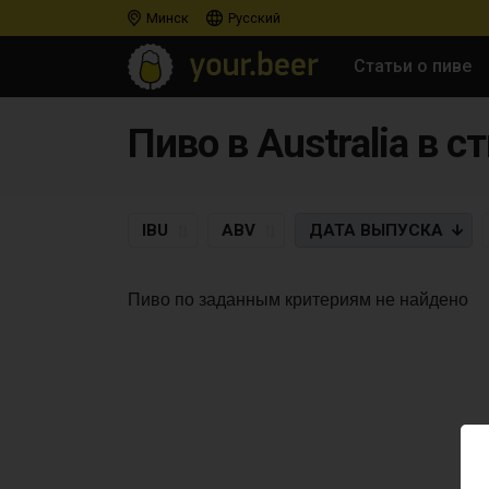
Минск
Русский
Статьи о пиве
Пиво в Australia в с
IBU
ABV
ДАТА
ВЫПУСКА
Пиво по заданным критериям не найдено