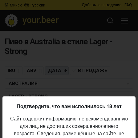
Добавьте заведение
FAQ
Минск
Русский
Пиво в Australia в стиле Lager -
Strong
IBU
ABV
ДАТА
В ПРОДАЖЕ
АВСТРАЛИЯ
LAGER - STRONG
Подтвердите, что вам исполнилось 18 лет
Пиво по заданным критериям не найдено
Сайт содержит информацию, не рекомендованную
для лиц, не достигших совершеннолетнего
возраста. Сведения, размещённые на сайте, не
Не нашли ваш бар или магазин в каталоге?