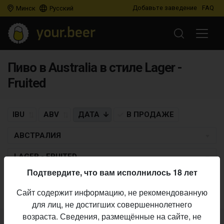
Добавьте заведение
FAQ
Минск
Русский
Пиво в Australia в стиле Lager -
Fruited
IBU
ABV
ДАТА
В ПРОДАЖЕ
АВСТРАЛИЯ
LAGER - FRUITED
Подтвердите, что вам исполнилось 18 лет
Пиво по заданным критериям не найдено
Сайт содержит информацию, не рекомендованную
для лиц, не достигших совершеннолетнего
возраста. Сведения, размещённые на сайте, не
Не нашли ваш бар или магазин в каталоге?