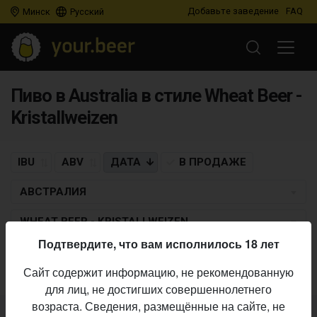
Добавьте заведение
FAQ
Минск
Русский
Пиво в Australia в стиле Wheat Beer -
Kristallweizen
IBU
ABV
ДАТА
В ПРОДАЖЕ
АВСТРАЛИЯ
WHEAT BEER - KRISTALLWEIZEN
Подтвердите, что вам исполнилось 18 лет
Пиво по заданным критериям не найдено
Сайт содержит информацию, не рекомендованную
для лиц, не достигших совершеннолетнего
возраста. Сведения, размещённые на сайте, не
Не нашли ваш бар или магазин в каталоге?