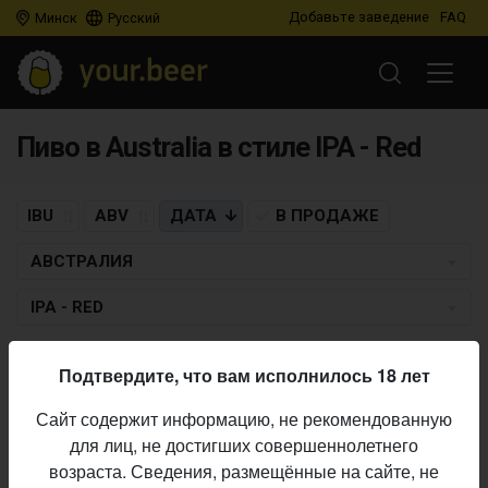
Добавьте заведение
FAQ
Минск
Русский
Пиво в Australia в стиле IPA - Red
IBU
ABV
ДАТА
В ПРОДАЖЕ
АВСТРАЛИЯ
IPA - RED
FIXATION BREWING CO
Подтвердите, что вам исполнилось 18 лет
Blues For the Red Sun - Red IPA
Сайт содержит информацию, не рекомендованную
IPA - Red
• 6,4% ABV • 50 IBU •
17.08.2020
для лиц, не достигших совершеннолетнего
возраста. Сведения, размещённые на сайте, не